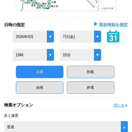
日時の指定
現在時刻を指定
2026年8月
7日(金)
15時
15分
出発
到着
始発
終電
検索オプション
閉じる
歩く速度
普通