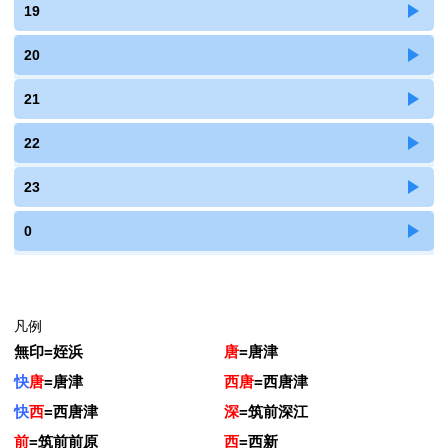
19
20
21
22
23
0
凡例
無印
=
姪浜
唐
=
唐津
快
唐
=
唐津
西唐
=
西唐津
快
西
=
西唐津
深
=
筑前深江
前
=
筑前前原
西
=
西新