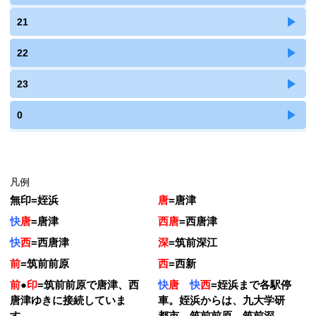
21
22
23
0
凡例
無印
=
姪浜
唐
=
唐津
快
唐
=
唐津
西唐
=
西唐津
快
西
=
西唐津
深
=
筑前深江
前
=
筑前前原
西
=
西新
前
●
印
=
筑前前原で唐津、西
快
唐
快
西
=
姪浜まで各駅停
唐津ゆきに接続していま
車。姪浜からは、九大学研
す。
都市、筑前前原、筑前深