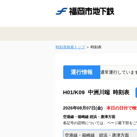
時刻表検索トップ
時刻表
運行情報
通常運行していま
H01/K09 中洲川端 時刻表
2026年08月07日(金)
本日の日付で検
空港線・箱崎線 姪浜・唐津方面
各記号の説明については、ページ最下部をご
空港線・箱崎線 姪浜・唐津方面