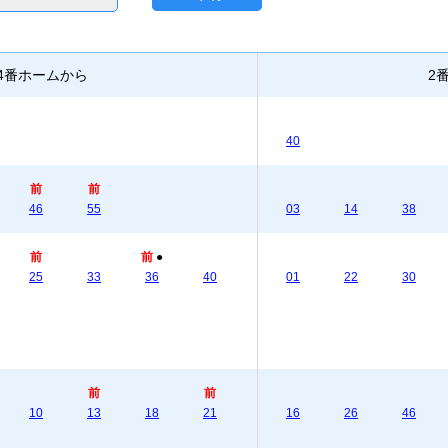
4番ホームから
2
40
前
前
46
55
03
14
38
前
前
●
25
33
36
40
01
22
30
前
前
10
13
18
21
16
26
46