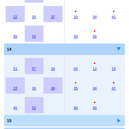
●
●
22
30
37
26
34
41
●
45
53
48
56
14
●
01
07
16
04
12
19
●
●
22
30
38
26
34
41
●
45
52
49
56
15