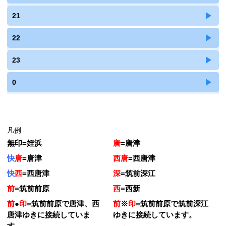
21
22
23
0
凡例
無印
=
姪浜
唐
=
唐津
快
唐
=
唐津
西唐
=
西唐津
快
西
=
西唐津
深
=
筑前深江
前
=
筑前前原
西
=
西新
前
●
印
=
筑前前原で唐津、西
前
※
印
=
筑前前原で筑前深江
唐津ゆきに接続していま
ゆきに接続しています。
す。