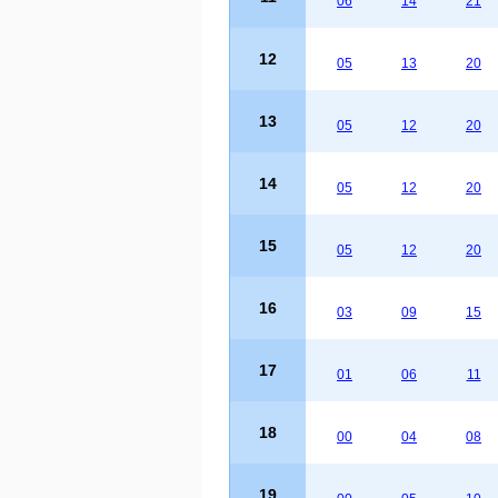
06
14
21
12
05
13
20
13
05
12
20
14
05
12
20
15
05
12
20
16
03
09
15
17
01
06
11
18
00
04
08
19