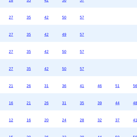
28
35
42
50
57
27
35
42
50
57
27
35
42
49
57
27
35
42
50
57
27
35
42
50
57
21
26
31
36
41
46
51
5
16
21
26
31
35
39
44
4
12
16
20
24
28
32
37
4