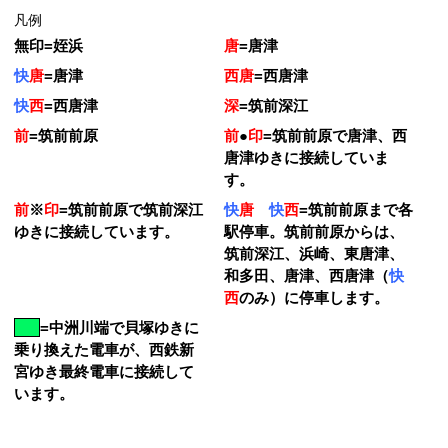
凡例
無印
=
姪浜
唐
=
唐津
快
唐
=
唐津
西唐
=
西唐津
快
西
=
西唐津
深
=
筑前深江
前
=
筑前前原
前
●
印
=
筑前前原で唐津、西
唐津ゆきに接続していま
す。
前
※
印
=
筑前前原で筑前深江
快
唐
快
西
=
筑前前原まで各
ゆきに接続しています。
駅停車。筑前前原からは、
筑前深江、浜崎、東唐津、
和多田、唐津、西唐津（
快
西
のみ）に停車します。
=
中洲川端で貝塚ゆきに
乗り換えた電車が、西鉄新
宮ゆき最終電車に接続して
います。