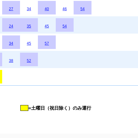
27
34
40
46
54
24
35
45
54
34
45
57
38
52
=土曜日（祝日除く）のみ運行