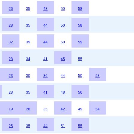
26
35
43
50
58
28
35
44
50
58
32
39
44
50
59
28
34
41
45
55
23
30
36
44
50
58
28
35
41
48
56
19
28
35
42
49
54
25
35
44
51
55