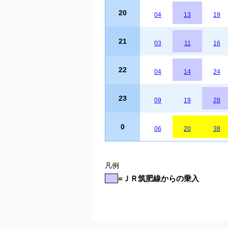
20
04
13
19
21
03
11
16
22
04
14
24
23
09
19
28
0
06
20
38
凡例
=ＪＲ筑肥線からの乗入