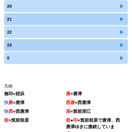
20
21
22
23
0
凡例
無印
=
姪浜
唐
=
唐津
快
唐
=
唐津
西唐
=
西唐津
快
西
=
西唐津
深
=
筑前深江
前
=
筑前前原
前
●
印
=
筑前前原で唐津、西
唐津ゆきに接続していま