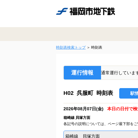
時刻表検索トップ
時刻表
運行情報
通常運行していま
H02 呉服町 時刻表
駅
2026年08月07日(金)
本日の日付で検
箱崎線 貝塚方面
各記号の説明については、ページ最下部をご
箱崎線 貝塚方面