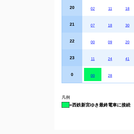
20
02
11
18
21
07
18
30
22
00
09
20
23
11
24
41
0
00
28
凡例
=
西鉄新宮ゆき最終電車に接続