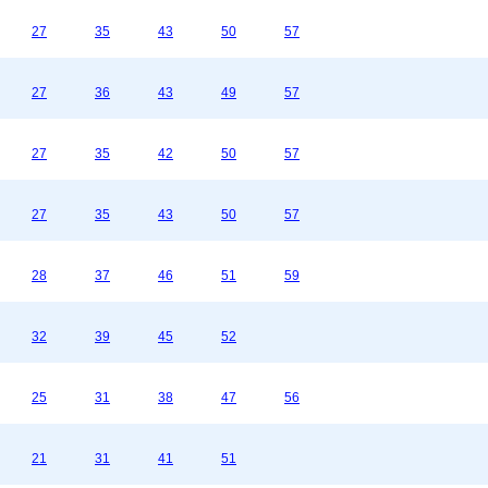
27
35
43
50
57
27
36
43
49
57
27
35
42
50
57
27
35
43
50
57
28
37
46
51
59
32
39
45
52
25
31
38
47
56
21
31
41
51