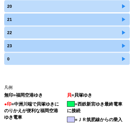
20
21
22
23
0
凡例
無印
=
福岡空港ゆき
貝
=
貝塚ゆき
●印
=
中洲川端で貝塚ゆきに
=
西鉄新宮ゆき最終電車
のりかえが便利な福岡空港
に接続
ゆき電車
=ＪＲ筑肥線からの乗入