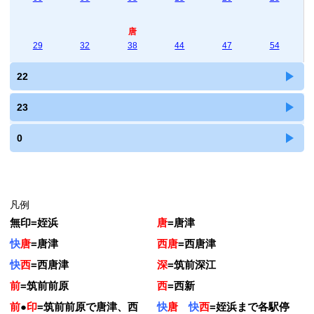
唐
29
32
38
44
47
54
22
23
0
凡例
無印
=
姪浜
唐
=
唐津
快
唐
=
唐津
西唐
=
西唐津
快
西
=
西唐津
深
=
筑前深江
前
=
筑前前原
西
=
西新
前
●
印
=
筑前前原で唐津、西
快
唐
快
西
=
姪浜まで各駅停