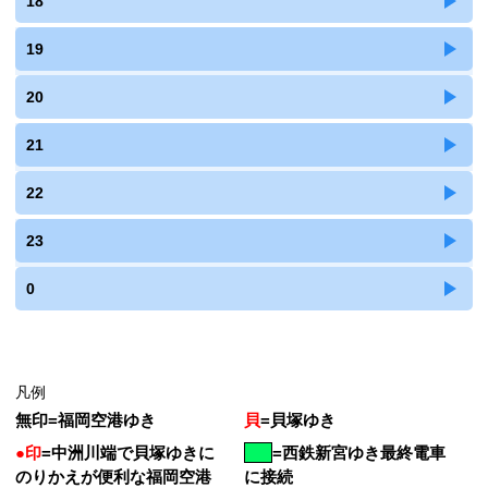
18
19
20
21
22
23
0
凡例
無印
=
福岡空港ゆき
貝
=
貝塚ゆき
●印
=
中洲川端で貝塚ゆきに
=
西鉄新宮ゆき最終電車
のりかえが便利な福岡空港
に接続