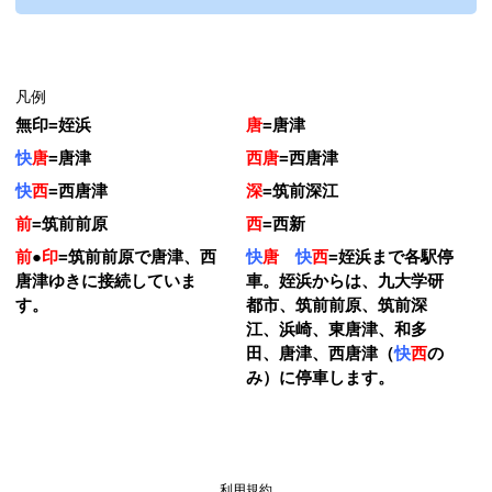
凡例
無印
=
姪浜
唐
=
唐津
快
唐
=
唐津
西唐
=
西唐津
快
西
=
西唐津
深
=
筑前深江
前
=
筑前前原
西
=
西新
前
●
印
=
筑前前原で唐津、西
快
唐
快
西
=
姪浜まで各駅停
唐津ゆきに接続していま
車。姪浜からは、九大学研
す。
都市、筑前前原、筑前深
江、浜崎、東唐津、和多
田、唐津、西唐津（
快
西
の
み）に停車します。
利用規約