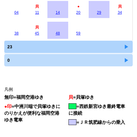
貝
●
貝
04
11
14
20
29
34
貝
38
45
48
59
23
0
凡例
無印
=
福岡空港ゆき
貝
=
貝塚ゆき
●印
=
中洲川端で貝塚ゆきに
=
西鉄新宮ゆき最終電車
のりかえが便利な福岡空港
に接続
ゆき電車
=ＪＲ筑肥線からの乗入