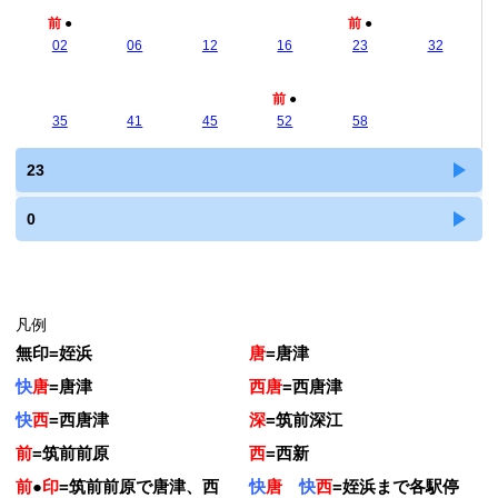
前
●
前
●
02
06
12
16
23
32
前
●
35
41
45
52
58
23
0
凡例
無印
=
姪浜
唐
=
唐津
快
唐
=
唐津
西唐
=
西唐津
快
西
=
西唐津
深
=
筑前深江
前
=
筑前前原
西
=
西新
前
●
印
=
筑前前原で唐津、西
快
唐
快
西
=
姪浜まで各駅停