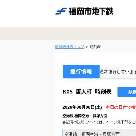
時刻表検索トップ
時刻表
運行情報
通常運行していま
K05 唐人町 時刻表
駅
2026年08月08日(土)
本日の日付で検
空港線 福岡空港・貝塚方面
各記号の説明については、ページ最下部をご
空港線 福岡空港・貝塚方面