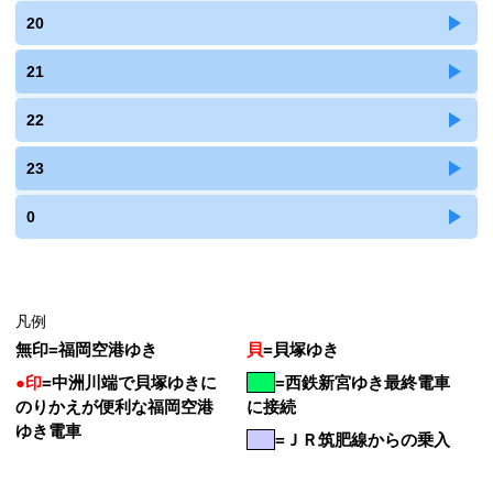
20
21
22
23
0
凡例
無印
=
福岡空港ゆき
貝
=
貝塚ゆき
●印
=
中洲川端で貝塚ゆきに
=
西鉄新宮ゆき最終電車
のりかえが便利な福岡空港
に接続
ゆき電車
=ＪＲ筑肥線からの乗入