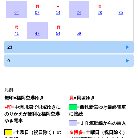
貝
●
貝
04
07
14
24
28
35
貝
貝
41
47
54
59
23
0
凡例
無印
=
福岡空港ゆき
貝
=
貝塚ゆき
●印
=
中洲川端で貝塚ゆきに
=
西鉄新宮ゆき最終電車
のりかえが便利な福岡空港
に接続
ゆき電車
=ＪＲ筑肥線からの乗入
=土曜日（祝日除く）の
※博多
=土曜日（祝日除く）