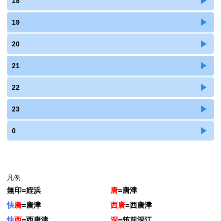
18
19
20
21
22
23
0
凡例
無印
=
姪浜
唐
=
唐津
快
唐
=
唐津
西唐
=
西唐津
快
西
=
西唐津
深
=
筑前深江