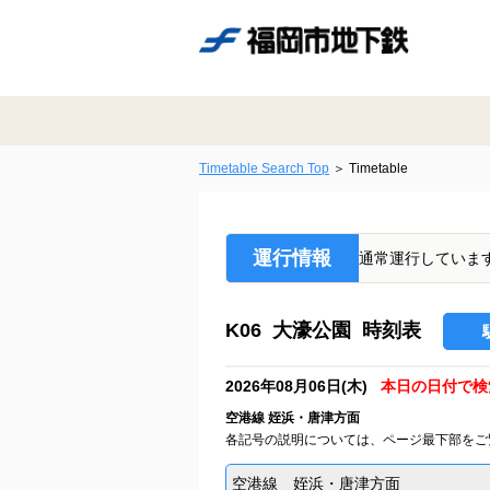
Timetable Search Top
Timetable
運行情報
通常運行していま
K06 大濠公園 時刻表
2026年08月06日(木)
本日の日付で検
空港線 姪浜・唐津方面
各記号の説明については、ページ最下部をご
空港線 姪浜・唐津方面