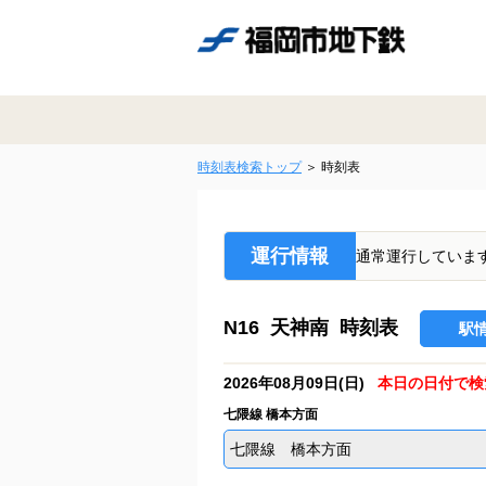
時刻表検索トップ
時刻表
運行情報
通常運行していま
N16 天神南 時刻表
駅
2026年08月09日(日)
本日の日付で検
七隈線 橋本方面
七隈線 橋本方面