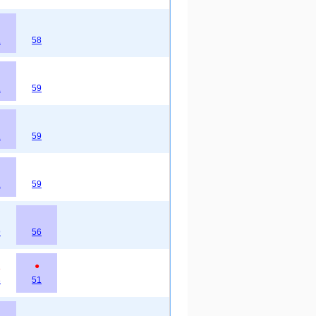
2
58
2
59
2
59
2
59
9
56
●
8
51