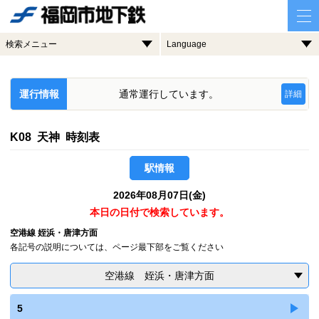
検索メニュー
Language
運行情報
通常運行しています。
詳細
K08 天神 時刻表
駅情報
2026年08月07日(金)
本日の日付で検索しています。
空港線 姪浜・唐津方面
各記号の説明については、ページ最下部をご覧ください
空港線 姪浜・唐津方面
5