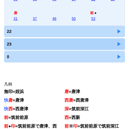
唐
前
●
31
37
46
50
53
22
23
0
凡例
無印
=
姪浜
唐
=
唐津
快
唐
=
唐津
西唐
=
西唐津
快
西
=
西唐津
深
=
筑前深江
前
=
筑前前原
西
=
西新
前
●
印
=
筑前前原で唐津、西
前
※
印
=
筑前前原で筑前深江