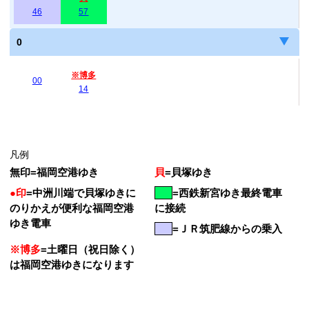
46
57
0
※博多
00
14
凡例
無印
=
福岡空港ゆき
貝
=
貝塚ゆき
●印
=
中洲川端で貝塚ゆきに
=
西鉄新宮ゆき最終電車
のりかえが便利な福岡空港
に接続
ゆき電車
=ＪＲ筑肥線からの乗入
※博多
=土曜日（祝日除く）
は福岡空港ゆきになります