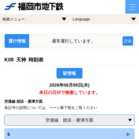
検索メニュー
Language
運行情報
通常運行しています。
詳細
K08 天神 時刻表
駅情報
2026年08月06日(木)
本日の日付で検索しています。
空港線 姪浜・唐津方面
各記号の説明については、ページ最下部をご覧ください
空港線 姪浜・唐津方面
5