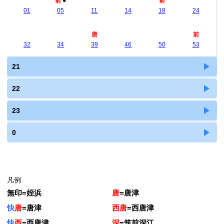
前
●
前
01
05
11
14
18
24
唐
前
32
34
39
46
50
53
21
22
23
0
凡例
無印
=
姪浜
唐
=
唐津
快
唐
=
唐津
西唐
=
西唐津
快
西
=
西唐津
深
=
筑前深江