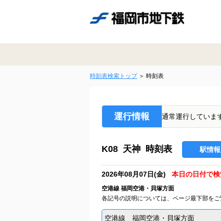
時刻表検索トップ
時刻表
運行情報
通常運行していま
K08 天神 時刻表
駅情報
2026年08月07日(金)
本日の日付で検
空港線 福岡空港・貝塚方面
各記号の説明については、ページ最下部をご
空港線 福岡空港・貝塚方面