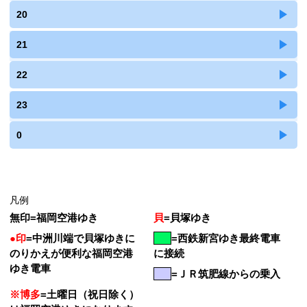
20
21
22
23
0
凡例
無印
=
福岡空港ゆき
貝
=
貝塚ゆき
●印
=
中洲川端で貝塚ゆきに
=
西鉄新宮ゆき最終電車
のりかえが便利な福岡空港
に接続
ゆき電車
=ＪＲ筑肥線からの乗入
※博多
=土曜日（祝日除く）