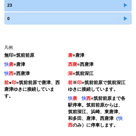
23
0
凡例
無印
=
筑前前原
唐
=
唐津
快
唐
=
唐津
西唐
=
西唐津
快
西
=
西唐津
深
=
筑前深江
前
●
印
=
筑前前原で唐津、西
前
※
印
=
筑前前原で筑前深江
唐津ゆきに接続していま
ゆきに接続しています。
す。
快
唐
快
西
=
筑前前原まで各
駅停車。筑前前原からは、
筑前深江、浜崎、東唐津、
和多田、唐津、西唐津（
快
西
のみ）に停車します。