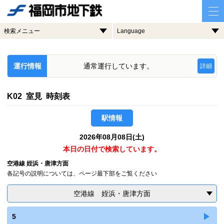
検索メニュー
Language
運行情報
通常運行しています。
詳細
K02 室見 時刻表
駅情報
2026年08月08日(土)
本日の日付で検索しています。
空港線 姪浜・唐津方面
各記号の説明については、ページ最下部をご覧ください
空港線 姪浜・唐津方面
5