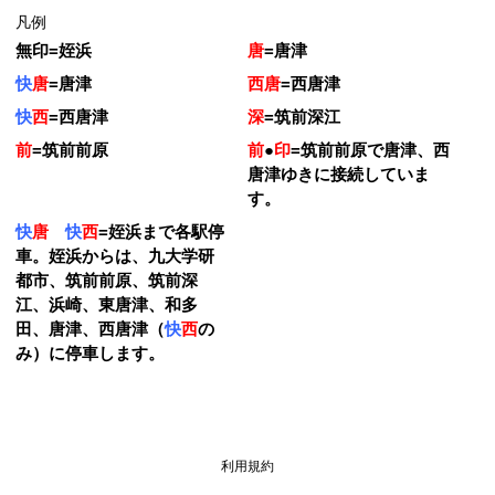
凡例
無印
=
姪浜
唐
=
唐津
快
唐
=
唐津
西唐
=
西唐津
快
西
=
西唐津
深
=
筑前深江
前
=
筑前前原
前
●
印
=
筑前前原で唐津、西
唐津ゆきに接続していま
す。
快
唐
快
西
=
姪浜まで各駅停
車。姪浜からは、九大学研
都市、筑前前原、筑前深
江、浜崎、東唐津、和多
田、唐津、西唐津（
快
西
の
み）に停車します。
利用規約