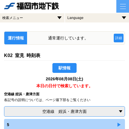
検索メニュー
Language
運行情報
通常運行しています。
詳細
K02 室見 時刻表
駅情報
2026年08月08日(土)
本日の日付で検索しています。
空港線 姪浜・唐津方面
各記号の説明については、ページ最下部をご覧ください
空港線 姪浜・唐津方面
5