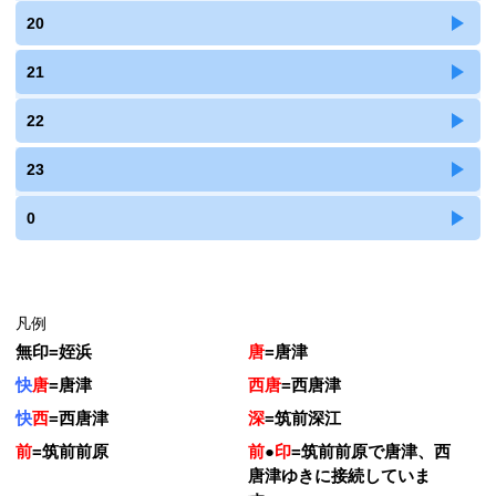
20
21
22
23
0
凡例
無印
=
姪浜
唐
=
唐津
快
唐
=
唐津
西唐
=
西唐津
快
西
=
西唐津
深
=
筑前深江
前
=
筑前前原
前
●
印
=
筑前前原で唐津、西
唐津ゆきに接続していま