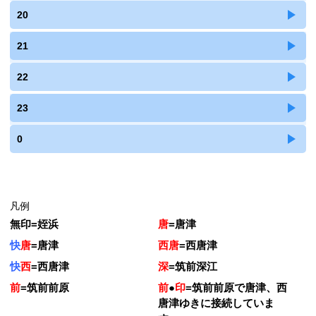
20
21
22
23
0
凡例
無印
=
姪浜
唐
=
唐津
快
唐
=
唐津
西唐
=
西唐津
快
西
=
西唐津
深
=
筑前深江
前
=
筑前前原
前
●
印
=
筑前前原で唐津、西
唐津ゆきに接続していま