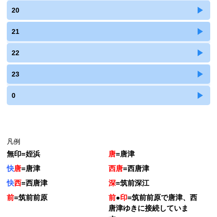
20
21
22
23
0
凡例
無印
=
姪浜
唐
=
唐津
快
唐
=
唐津
西唐
=
西唐津
快
西
=
西唐津
深
=
筑前深江
前
=
筑前前原
前
●
印
=
筑前前原で唐津、西
唐津ゆきに接続していま