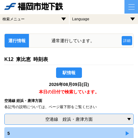
検索メニュー
Language
運行情報
通常運行しています。
詳細
K12 東比恵 時刻表
駅情報
2026年08月09日(日)
本日の日付で検索しています。
空港線 姪浜・唐津方面
各記号の説明については、ページ最下部をご覧ください
空港線 姪浜・唐津方面
5