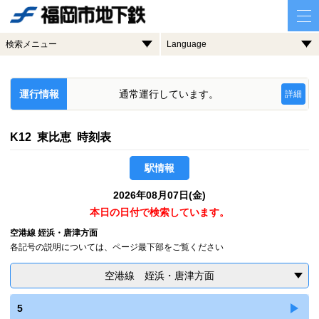
検索メニュー
Language
運行情報
通常運行しています。
詳細
K12 東比恵 時刻表
駅情報
2026年08月07日(金)
本日の日付で検索しています。
空港線 姪浜・唐津方面
各記号の説明については、ページ最下部をご覧ください
空港線 姪浜・唐津方面
5