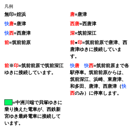
凡例
無印
=
姪浜
唐
=
唐津
快
唐
=
唐津
西唐
=
西唐津
快
西
=
西唐津
深
=
筑前深江
前
=
筑前前原
前
●
印
=
筑前前原で唐津、西
唐津ゆきに接続していま
す。
前
※
印
=
筑前前原で筑前深江
快
唐
快
西
=
筑前前原まで各
ゆきに接続しています。
駅停車。筑前前原からは、
筑前深江、浜崎、東唐津、
和多田、唐津、西唐津（
快
西
のみ）に停車します。
=
中洲川端で貝塚ゆきに
乗り換えた電車が、西鉄新
宮ゆき最終電車に接続して
います。