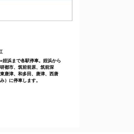
江
西
=
姪浜まで各駅停車。姪浜から
学研都市、筑前前原、筑前深
、東唐津、和多田、唐津、西唐
のみ）に停車します。