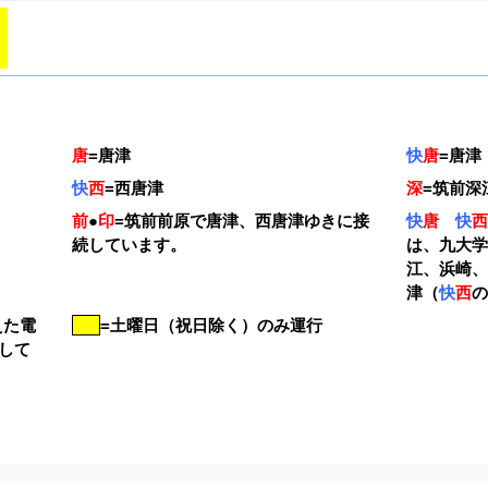
唐
=
唐津
快
唐
=
唐津
快
西
=
西唐津
深
=
筑前深
前
●
印
=
筑前前原で唐津、西唐津ゆきに接
快
唐
快
続しています。
は、九大
江、浜崎
津（
快
西
えた電
=土曜日（祝日除く）のみ運行
して