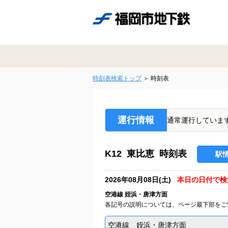
時刻表検索トップ
時刻表
運行情報
通常運行していま
K12 東比恵 時刻表
駅
2026年08月08日(土)
本日の日付で検
空港線 姪浜・唐津方面
各記号の説明については、ページ最下部をご
空港線 姪浜・唐津方面