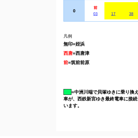
前
0
03
17
38
凡例
無印
=
姪浜
西唐
=
西唐津
前
=
筑前前原
=
中洲川端で貝塚ゆきに乗り換
車が、西鉄新宮ゆき最終電車に接続
います。