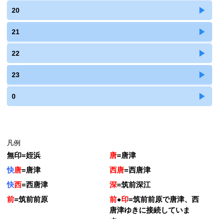
20
21
22
23
0
凡例
無印
=
姪浜
唐
=
唐津
快
唐
=
唐津
西唐
=
西唐津
快
西
=
西唐津
深
=
筑前深江
前
=
筑前前原
前
●
印
=
筑前前原で唐津、西
唐津ゆきに接続していま