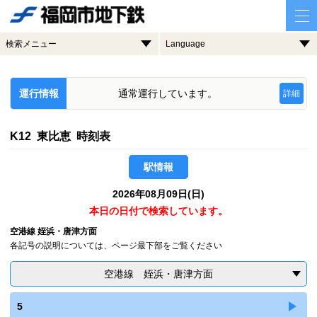
検索メニュー
Language
運行情報
通常運行しています。
詳細
K12 東比恵 時刻表
駅情報
2026年08月09日(日)
本日の日付で検索しています。
空港線 姪浜・唐津方面
各記号の説明については、ページ最下部をご覧ください
空港線 姪浜・唐津方面
5