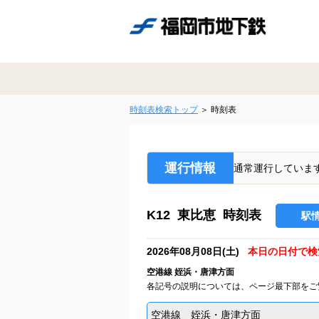
時刻表検索トップ
時刻表
運行情報
通常運行していま
K12 東比恵 時刻表
駅
2026年08月08日(土)
本日の日付で検
空港線 姪浜・唐津方面
各記号の説明については、ページ最下部をご
空港線 姪浜・唐津方面