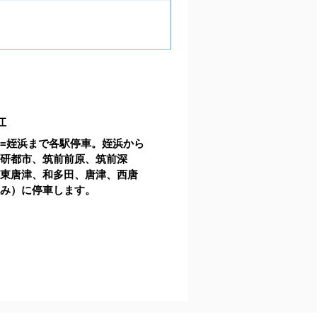
江
西
=
姪浜まで各駅停車。姪浜から
学研都市、筑前前原、筑前深
、東唐津、和多田、唐津、西唐
のみ）に停車します。