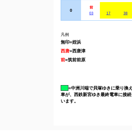
前
0
03
17
38
凡例
無印
=
姪浜
西唐
=
西唐津
前
=
筑前前原
=
中洲川端で貝塚ゆきに乗り換
車が、西鉄新宮ゆき最終電車に接続
います。