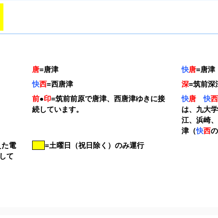
唐
=
唐津
快
唐
=
唐津
快
西
=
西唐津
深
=
筑前深
前
●
印
=
筑前前原で唐津、西唐津ゆきに接
快
唐
快
続しています。
は、九大
江、浜崎
津（
快
西
えた電
=土曜日（祝日除く）のみ運行
して