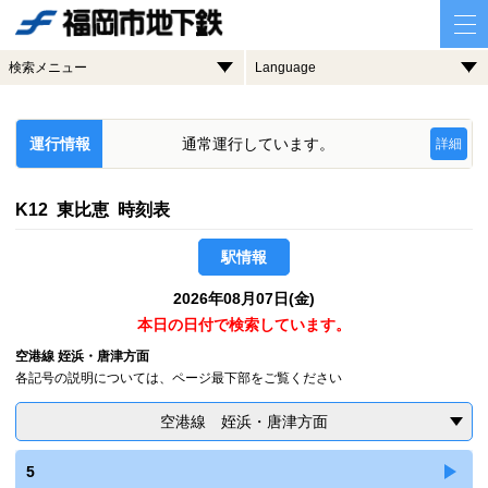
検索メニュー
Language
運行情報
通常運行しています。
詳細
K12 東比恵 時刻表
駅情報
2026年08月07日(金)
本日の日付で検索しています。
空港線 姪浜・唐津方面
各記号の説明については、ページ最下部をご覧ください
空港線 姪浜・唐津方面
5