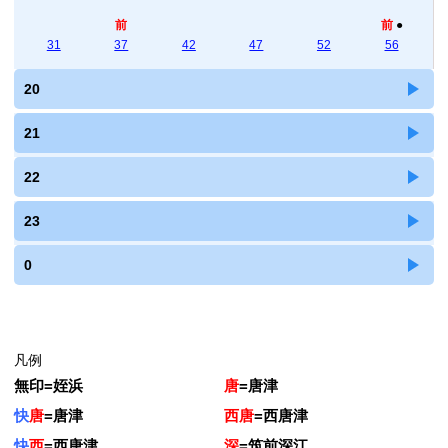
前
前
●
31
37
42
47
52
56
20
21
22
23
0
凡例
無印
=
姪浜
唐
=
唐津
快
唐
=
唐津
西唐
=
西唐津
快
西
=
西唐津
深
=
筑前深江