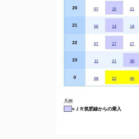
20
07
15
21
21
06
13
18
22
07
17
27
23
11
21
30
0
08
22
40
凡例
=ＪＲ筑肥線からの乗入