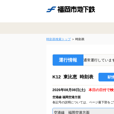
時刻表検索トップ
時刻表
運行情報
通常運行していま
K12 東比恵 時刻表
駅
2026年08月08日(土)
本日の日付で検
空港線 福岡空港方面
各記号の説明については、ページ最下部をご
空港線 福岡空港方面