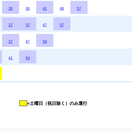
30
36
42
48
57
27
37
47
57
37
47
59
41
54
=土曜日（祝日除く）のみ運行