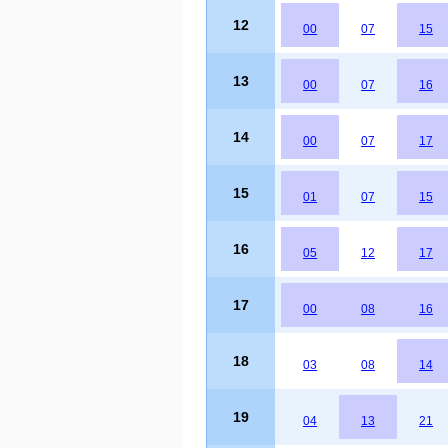
12
00
07
15
13
00
07
16
14
00
07
17
15
01
07
15
16
05
12
17
17
00
08
16
18
03
08
14
19
04
13
21