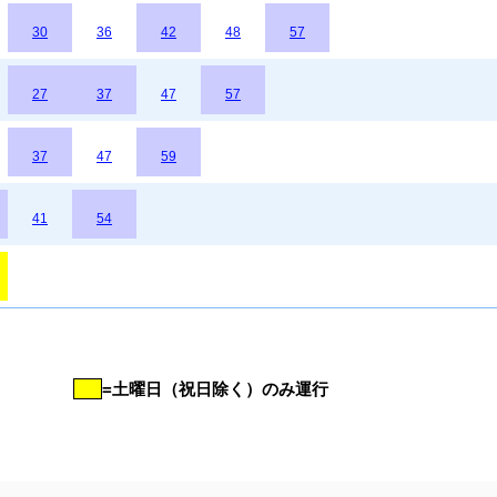
30
36
42
48
57
27
37
47
57
37
47
59
41
54
=土曜日（祝日除く）のみ運行