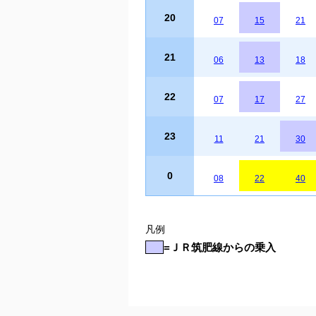
20
07
15
21
21
06
13
18
22
07
17
27
23
11
21
30
0
08
22
40
凡例
=ＪＲ筑肥線からの乗入