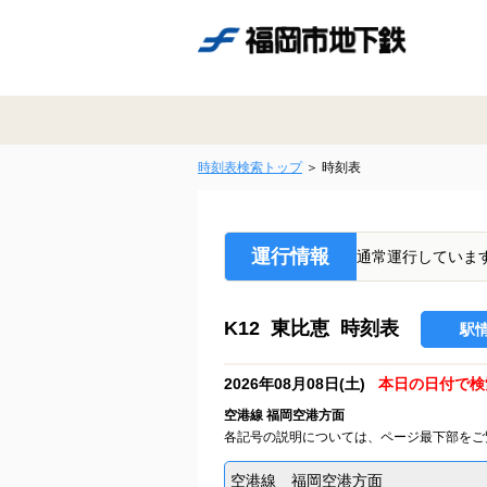
時刻表検索トップ
時刻表
運行情報
通常運行していま
K12 東比恵 時刻表
駅
2026年08月08日(土)
本日の日付で検
空港線 福岡空港方面
各記号の説明については、ページ最下部をご
空港線 福岡空港方面