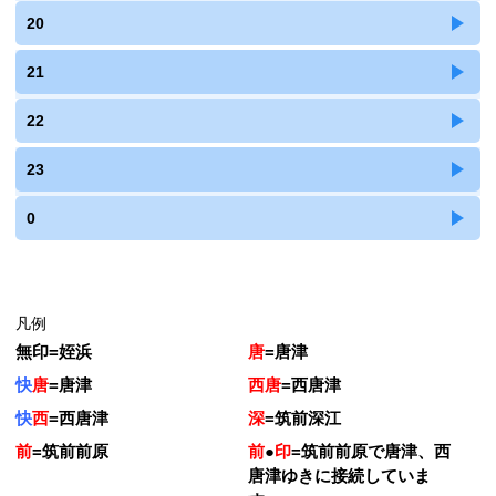
20
21
22
23
0
凡例
無印
=
姪浜
唐
=
唐津
快
唐
=
唐津
西唐
=
西唐津
快
西
=
西唐津
深
=
筑前深江
前
=
筑前前原
前
●
印
=
筑前前原で唐津、西
唐津ゆきに接続していま