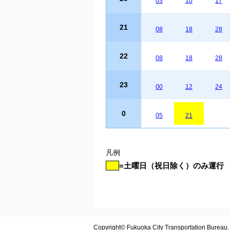
03
10
17
21
08
18
28
22
08
18
28
23
00
12
24
0
05
21
凡例
=土曜日（祝日除く）のみ運行
Copyright© Fukuoka City Transportation Bureau. A