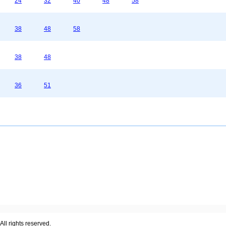
24
32
40
48
58
38
48
58
38
48
36
51
ll rights reserved.