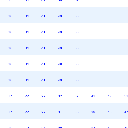
27
34
42
50
57
26
34
41
49
56
26
34
41
49
56
26
34
41
49
56
26
34
41
48
56
26
34
41
49
55
17
22
27
32
37
42
47
5
17
22
27
31
35
39
43
4