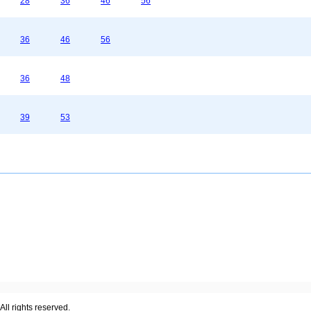
28
36
46
56
36
46
56
36
48
39
53
ll rights reserved.