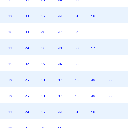
27
34
41
48
55
23
30
37
44
51
58
26
33
40
47
54
22
29
36
43
50
57
25
32
39
46
53
19
25
31
37
43
49
55
19
25
31
37
43
49
55
22
29
37
44
51
58