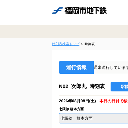
時刻表検索トップ
時刻表
運行情報
通常運行していま
N02 次郎丸 時刻表
駅
2026年08月08日(土)
本日の日付で検
七隈線 橋本方面
七隈線 橋本方面