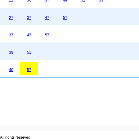
22
30
37
44
52
59
27
37
47
57
37
47
57
39
51
40
57
ll rights reserved.