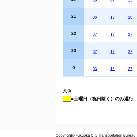
00
07
15
21
06
13
20
22
07
17
27
23
07
17
27
0
03
16
27
凡例
=土曜日（祝日除く）のみ運行
Copyright© Fukuoka City Transportation Bureau. A