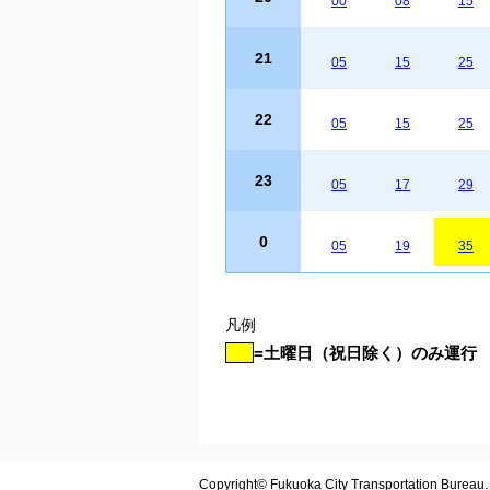
00
08
15
21
05
15
25
22
05
15
25
23
05
17
29
0
05
19
35
凡例
=土曜日（祝日除く）のみ運行
Copyright© Fukuoka City Transportation Bureau. A