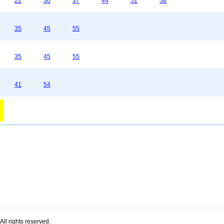
22
30
37
44
51
58
35
45
55
35
45
55
41
54
ll rights reserved.