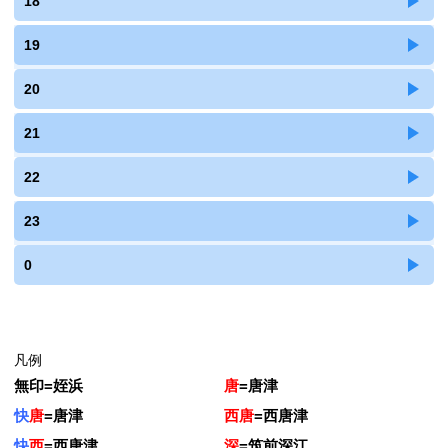
18
19
20
21
22
23
0
凡例
無印
=
姪浜
唐
=
唐津
快
唐
=
唐津
西唐
=
西唐津
快
西
=
西唐津
深
=
筑前深江