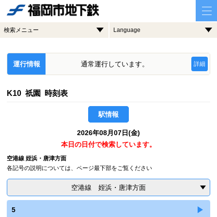
検索メニュー
Language
運行情報
通常運行しています。
詳細
K10 祇園 時刻表
駅情報
2026年08月07日(金)
本日の日付で検索しています。
空港線 姪浜・唐津方面
各記号の説明については、ページ最下部をご覧ください
空港線 姪浜・唐津方面
5