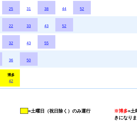
25
31
38
44
52
22
33
43
52
32
43
55
36
50
博多
42
=土曜日（祝日除く）のみ運行
※博多
=土
きになり