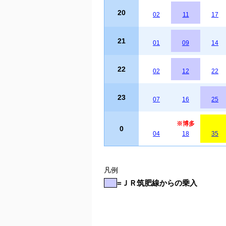
20
02
11
17
21
01
09
14
22
02
12
22
23
07
16
25
※博多
0
04
18
35
凡例
=ＪＲ筑肥線からの乗入