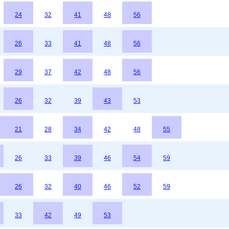
24
32
41
48
56
26
33
41
48
56
29
37
42
48
56
26
32
39
43
53
21
28
34
42
48
55
26
33
39
46
54
59
26
32
40
46
52
59
33
42
49
53