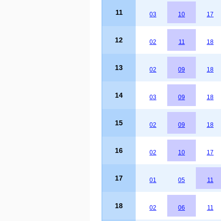
11
03
10
17
12
02
11
18
13
02
09
18
14
03
09
18
15
02
09
18
16
02
10
17
17
01
05
11
18
02
06
11