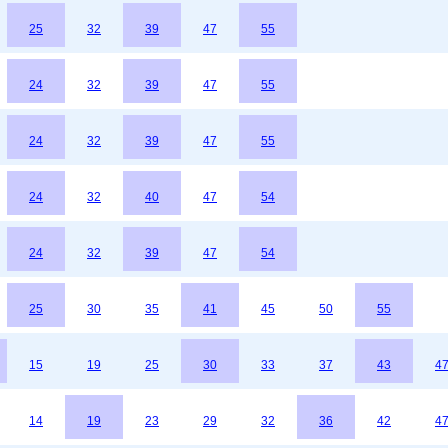
25
32
39
47
55
24
32
39
47
55
24
32
39
47
55
24
32
40
47
54
24
32
39
47
54
25
30
35
41
45
50
55
15
19
25
30
33
37
43
4
14
19
23
29
32
36
42
4