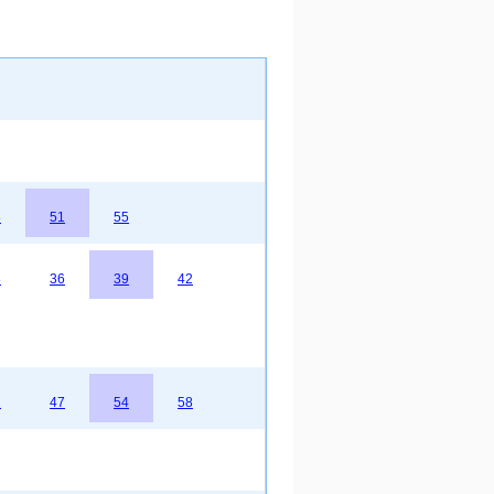
8
51
55
3
36
39
42
2
47
54
58