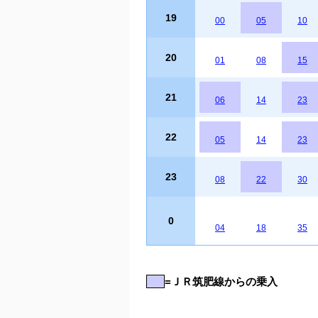
19
00
05
10
20
01
08
15
21
06
14
23
22
05
14
23
23
08
22
30
0
04
18
35
=ＪＲ筑肥線からの乗入